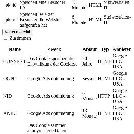
Speichert eine Besucher-
13
Südwestfalen-
_pk_id
HTML
ID
Monate
IT
Speichert, wie der
6
Südwestfalen-
_pk_ref
Besucher die Website
HTML
Monate
IT
aufgerufen hat
Kartenmaterial
Zustimmen
Name
Zweck
Ablauf
Typ
Anbieter
Google
Das Cookie speichert die
20
CONSENT
HTML
LLC -
Einwilligung der Cookies.
Jahre
USA
Google
OGPC
Google Ads optimierung
Session
HTML
LLC -
USA
Google
6
NID
Google Ads optimierung
HTTP
LLC -
Monate
USA
Google
13
ANID
Google Ads optimierung
HTML
LLC -
Monate
USA
Das Cookie sammelt
anonymisierte Daten