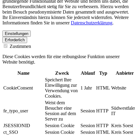
grundlegende Funktionalität der Website und helfen uns dabei, die
Benutzerfreundlichkeit stetig für Sie zu verbessern. Hierzu werden
beim Besuch pseudonymisierte Daten gesammelt und ausgewertet.
Ihr Einverständnis hierzu können Sie jederzeit widerrufen. Weitere
Informationen finden Sie in unserer
Datenschutzerklärung
.
Einstellungen
Erforderlich
Zustimmen
Diese Cookies werden für eine reibungslose Funktion unserer
Website benötigt.
Name
Zweck
Ablauf
Typ
Anbieter
Speichert Ihre
Einwilligung zur
CookieConsent
1 Jahr
HTML
Website
Verwendung von
Cookies.
Weist dem
Besucher eine
Südwestfale
fe_typo_user
Session
HTTP
Session auf dem
IT
Server zu
JSESSIONID
Session Cookie
Session
HTTP
Kreis Soest
ct_SSO
Session Cookie
Session
HTML
Kreis Soest