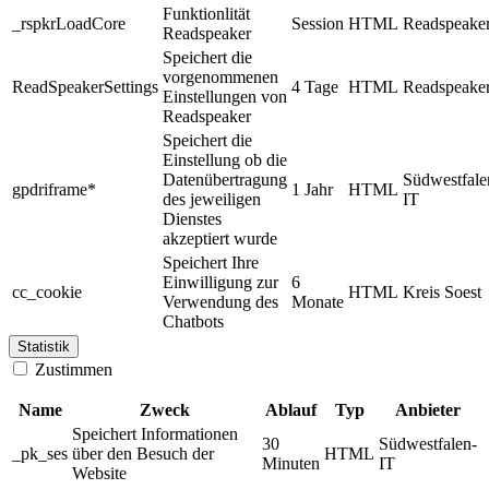
Funktionlität
_rspkrLoadCore
Session
HTML
Readspeake
Readspeaker
Speichert die
vorgenommenen
ReadSpeakerSettings
4 Tage
HTML
Readspeake
Einstellungen von
Readspeaker
Speichert die
Einstellung ob die
Datenübertragung
Südwestfale
gpdriframe*
1 Jahr
HTML
des jeweiligen
IT
Dienstes
akzeptiert wurde
Speichert Ihre
Einwilligung zur
6
cc_cookie
HTML
Kreis Soest
Verwendung des
Monate
Chatbots
Statistik
Zustimmen
Name
Zweck
Ablauf
Typ
Anbieter
Speichert Informationen
30
Südwestfalen-
_pk_ses
über den Besuch der
HTML
Minuten
IT
Website