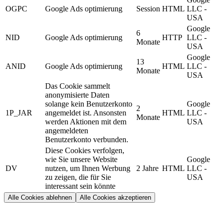
OGPC
Google Ads optimierung
Session
HTML
LLC -
USA
Google
6
NID
Google Ads optimierung
HTTP
LLC -
Monate
USA
Google
13
ANID
Google Ads optimierung
HTML
LLC -
Monate
USA
Das Cookie sammelt
anonymisierte Daten
solange kein Benutzerkonto
Google
2
1P_JAR
angemeldet ist. Ansonsten
HTML
LLC -
Monate
werden Aktionen mit dem
USA
angemeldeten
Benutzerkonto verbunden.
Diese Cookies verfolgen,
wie Sie unsere Website
Google
DV
nutzen, um Ihnen Werbung
2 Jahre
HTML
LLC -
zu zeigen, die für Sie
USA
interessant sein könnte
Alle Cookies ablehnen
Alle Cookies akzeptieren