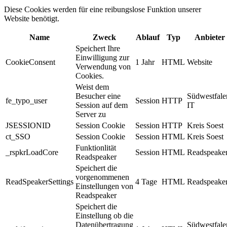
Diese Cookies werden für eine reibungslose Funktion unserer
Website benötigt.
Name
Zweck
Ablauf
Typ
Anbieter
Speichert Ihre
Einwilligung zur
CookieConsent
1 Jahr
HTML
Website
Verwendung von
Cookies.
Weist dem
Besucher eine
Südwestfale
fe_typo_user
Session
HTTP
Session auf dem
IT
Server zu
JSESSIONID
Session Cookie
Session
HTTP
Kreis Soest
ct_SSO
Session Cookie
Session
HTML
Kreis Soest
Funktionlität
_rspkrLoadCore
Session
HTML
Readspeake
Readspeaker
Speichert die
vorgenommenen
ReadSpeakerSettings
4 Tage
HTML
Readspeake
Einstellungen von
Readspeaker
Speichert die
Einstellung ob die
Datenübertragung
Südwestfale