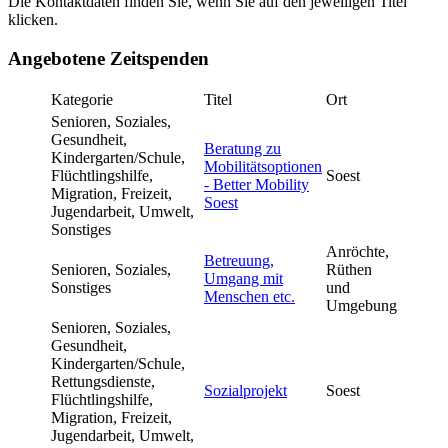
Die Kontaktdaten finden Sie, wenn Sie auf den jeweiligen Titel
klicken.
Angebotene Zeitspenden
Kategorie
Titel
Ort
Senioren, Soziales,
Gesundheit,
Beratung zu
Kindergarten/Schule,
Mobilitätsoptionen
Flüchtlingshilfe,
Soest
- Better Mobility
Migration, Freizeit,
Soest
Jugendarbeit, Umwelt,
Sonstiges
Anröchte,
Betreuung,
Senioren, Soziales,
Rüthen
Umgang mit
Sonstiges
und
Menschen etc.
Umgebung
Senioren, Soziales,
Gesundheit,
Kindergarten/Schule,
Rettungsdienste,
Sozialprojekt
Soest
Flüchtlingshilfe,
Migration, Freizeit,
Jugendarbeit, Umwelt,