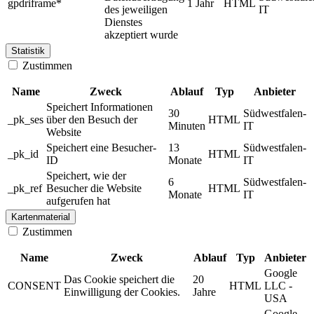
gpdriframe*
1 Jahr
HTML
des jeweiligen
IT
Dienstes
akzeptiert wurde
Statistik
Zustimmen
Name
Zweck
Ablauf
Typ
Anbieter
Speichert Informationen
30
Südwestfalen-
_pk_ses
über den Besuch der
HTML
Minuten
IT
Website
Speichert eine Besucher-
13
Südwestfalen-
_pk_id
HTML
ID
Monate
IT
Speichert, wie der
6
Südwestfalen-
_pk_ref
Besucher die Website
HTML
Monate
IT
aufgerufen hat
Kartenmaterial
Zustimmen
Name
Zweck
Ablauf
Typ
Anbieter
Google
Das Cookie speichert die
20
CONSENT
HTML
LLC -
Einwilligung der Cookies.
Jahre
USA
Google