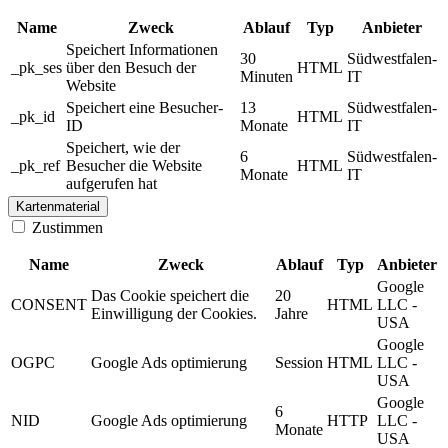
Name
Zweck
Ablauf
Typ
Anbieter
Speichert Informationen
30
Südwestfalen-
_pk_ses
über den Besuch der
HTML
Minuten
IT
Website
Speichert eine Besucher-
13
Südwestfalen-
_pk_id
HTML
ID
Monate
IT
Speichert, wie der
6
Südwestfalen-
_pk_ref
Besucher die Website
HTML
Monate
IT
aufgerufen hat
Kartenmaterial
Zustimmen
Name
Zweck
Ablauf
Typ
Anbieter
Google
Das Cookie speichert die
20
CONSENT
HTML
LLC -
Einwilligung der Cookies.
Jahre
USA
Google
OGPC
Google Ads optimierung
Session
HTML
LLC -
USA
Google
6
NID
Google Ads optimierung
HTTP
LLC -
Monate
USA