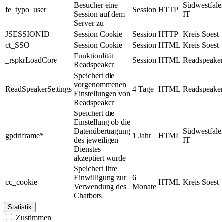
Besucher eine
Südwestfale
fe_typo_user
Session
HTTP
Session auf dem
IT
Server zu
JSESSIONID
Session Cookie
Session
HTTP
Kreis Soest
ct_SSO
Session Cookie
Session
HTML
Kreis Soest
Funktionlität
_rspkrLoadCore
Session
HTML
Readspeake
Readspeaker
Speichert die
vorgenommenen
ReadSpeakerSettings
4 Tage
HTML
Readspeake
Einstellungen von
Readspeaker
Speichert die
Einstellung ob die
Datenübertragung
Südwestfale
gpdriframe*
1 Jahr
HTML
des jeweiligen
IT
Dienstes
akzeptiert wurde
Speichert Ihre
Einwilligung zur
6
cc_cookie
HTML
Kreis Soest
Verwendung des
Monate
Chatbots
Statistik
Zustimmen