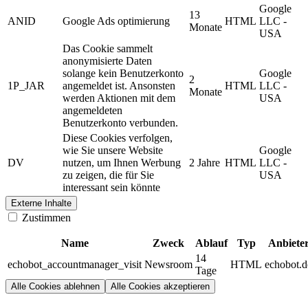
Google
13
ANID
Google Ads optimierung
HTML
LLC -
Monate
USA
Das Cookie sammelt
anonymisierte Daten
solange kein Benutzerkonto
Google
2
1P_JAR
angemeldet ist. Ansonsten
HTML
LLC -
Monate
werden Aktionen mit dem
USA
angemeldeten
Benutzerkonto verbunden.
Diese Cookies verfolgen,
wie Sie unsere Website
Google
DV
nutzen, um Ihnen Werbung
2 Jahre
HTML
LLC -
zu zeigen, die für Sie
USA
interessant sein könnte
Externe Inhalte
Zustimmen
Name
Zweck
Ablauf
Typ
Anbiete
14
echobot_accountmanager_visit
Newsroom
HTML
echobot.d
Tage
Alle Cookies ablehnen
Alle Cookies akzeptieren