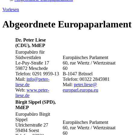
Vorlesen
Abgeordnete Europaparlament
Dr. Peter Liese
(CDU), MdEP
Europabüro für
Südwestfalen
Europäisches Parlament
Le-Puy-Straße 17
60, rue Wiertz / Wiertzstraat
59872 Meschede
60
Telefon: 0291 9959-13
B-1047 Brüssel
Mail:
info@​peter-
Telefon: 00322 2845981
liese.de
Mail:
peter.liese@​
Web:
www.peter-
europarl.europa.eu
liese.de
Birgit Sippel (SPD),
MdEP
Europabüro Birgit
Sippel
Europäisches Parlament
Ulricherstraße 27
60, rue Wiertz / Wiertzstraat
59494 Soest
60