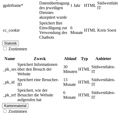
Datenübertragung
Südwestfale
gpdriframe*
1 Jahr
HTML
des jeweiligen
IT
Dienstes
akzeptiert wurde
Speichert Ihre
Einwilligung zur
6
cc_cookie
HTML
Kreis Soest
Verwendung des
Monate
Chatbots
Statistik
Zustimmen
Name
Zweck
Ablauf
Typ
Anbieter
Speichert Informationen
30
Südwestfalen-
_pk_ses
über den Besuch der
HTML
Minuten
IT
Website
Speichert eine Besucher-
13
Südwestfalen-
_pk_id
HTML
ID
Monate
IT
Speichert, wie der
6
Südwestfalen-
_pk_ref
Besucher die Website
HTML
Monate
IT
aufgerufen hat
Kartenmaterial
Zustimmen