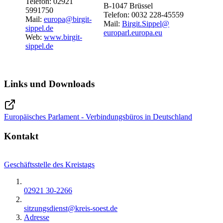
Telefon: 02921
B-1047 Brüssel
5991750
Telefon: 0032 228-45559
Mail:
europa@​birgit-
Mail:
Birgit.Sippel@​
sippel.de
europarl.europa.eu
Web:
www.birgit-
sippel.de
Links und Downloads
Europäisches Parlament - Verbindungsbüros in Deutschland
Kontakt
Geschäftsstelle des Kreistags
02921 30-2266
sitzungsdienst@​kreis-soest.de
Adresse