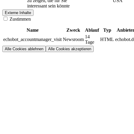
zu zeigen, die für Sie
USA
interessant sein könnte
Externe Inhalte
Zustimmen
Name
Zweck
Ablauf
Typ
Anbiete
14
echobot_accountmanager_visit
Newsroom
HTML
echobot.d
Tage
Alle Cookies ablehnen
Alle Cookies akzeptieren