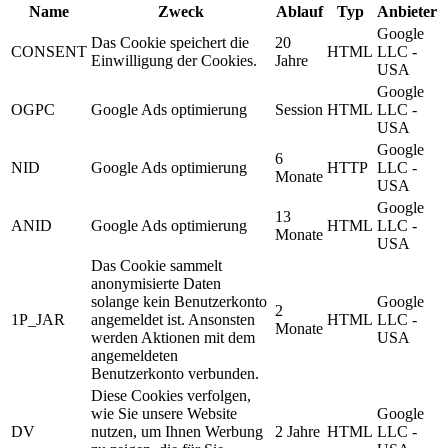
Name
Zweck
Ablauf
Typ
Anbieter
Google
Das Cookie speichert die
20
CONSENT
HTML
LLC -
Einwilligung der Cookies.
Jahre
USA
Google
OGPC
Google Ads optimierung
Session
HTML
LLC -
USA
Google
6
NID
Google Ads optimierung
HTTP
LLC -
Monate
USA
Google
13
ANID
Google Ads optimierung
HTML
LLC -
Monate
USA
Das Cookie sammelt
anonymisierte Daten
solange kein Benutzerkonto
Google
2
1P_JAR
angemeldet ist. Ansonsten
HTML
LLC -
Monate
werden Aktionen mit dem
USA
angemeldeten
Benutzerkonto verbunden.
Diese Cookies verfolgen,
wie Sie unsere Website
Google
DV
nutzen, um Ihnen Werbung
2 Jahre
HTML
LLC -