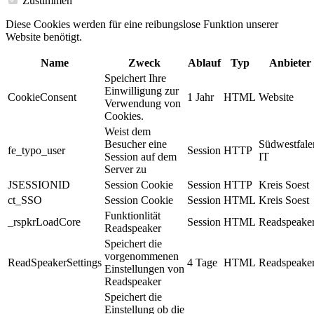
Zustimmen
Diese Cookies werden für eine reibungslose Funktion unserer
Website benötigt.
Name
Zweck
Ablauf
Typ
Anbieter
Speichert Ihre
Einwilligung zur
CookieConsent
1 Jahr
HTML
Website
Verwendung von
Cookies.
Weist dem
Besucher eine
Südwestfale
fe_typo_user
Session
HTTP
Session auf dem
IT
Server zu
JSESSIONID
Session Cookie
Session
HTTP
Kreis Soest
ct_SSO
Session Cookie
Session
HTML
Kreis Soest
Funktionlität
_rspkrLoadCore
Session
HTML
Readspeake
Readspeaker
Speichert die
vorgenommenen
ReadSpeakerSettings
4 Tage
HTML
Readspeake
Einstellungen von
Readspeaker
Speichert die
Einstellung ob die