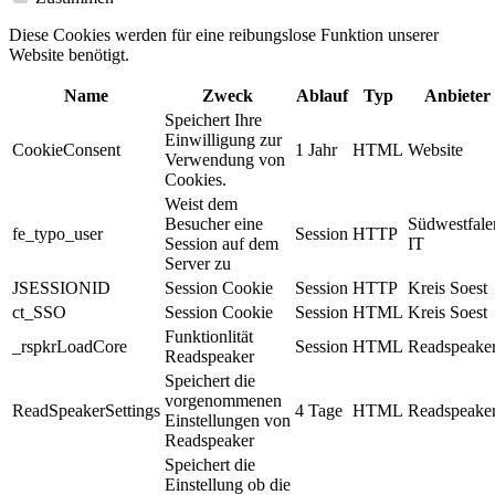
Diese Cookies werden für eine reibungslose Funktion unserer
Website benötigt.
Name
Zweck
Ablauf
Typ
Anbieter
Speichert Ihre
Einwilligung zur
CookieConsent
1 Jahr
HTML
Website
Verwendung von
Cookies.
Weist dem
Besucher eine
Südwestfale
fe_typo_user
Session
HTTP
Session auf dem
IT
Server zu
JSESSIONID
Session Cookie
Session
HTTP
Kreis Soest
ct_SSO
Session Cookie
Session
HTML
Kreis Soest
Funktionlität
_rspkrLoadCore
Session
HTML
Readspeake
Readspeaker
Speichert die
vorgenommenen
ReadSpeakerSettings
4 Tage
HTML
Readspeake
Einstellungen von
Readspeaker
Speichert die
Einstellung ob die