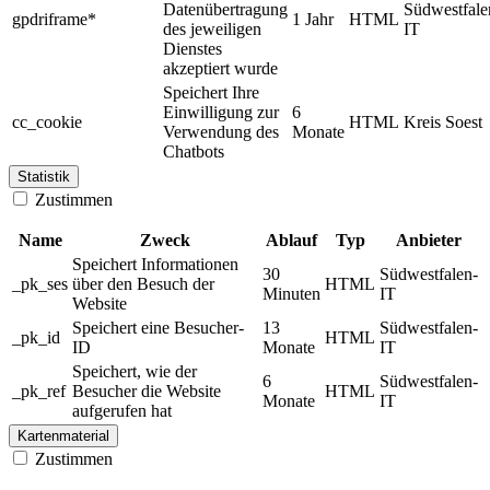
Datenübertragung
Südwestfale
gpdriframe*
1 Jahr
HTML
des jeweiligen
IT
Dienstes
akzeptiert wurde
Speichert Ihre
Einwilligung zur
6
cc_cookie
HTML
Kreis Soest
Verwendung des
Monate
Chatbots
Statistik
Zustimmen
Name
Zweck
Ablauf
Typ
Anbieter
Speichert Informationen
30
Südwestfalen-
_pk_ses
über den Besuch der
HTML
Minuten
IT
Website
Speichert eine Besucher-
13
Südwestfalen-
_pk_id
HTML
ID
Monate
IT
Speichert, wie der
6
Südwestfalen-
_pk_ref
Besucher die Website
HTML
Monate
IT
aufgerufen hat
Kartenmaterial
Zustimmen