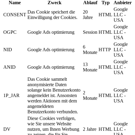
Name
Zweck
Ablauf
Typ
Anbieter
Google
Das Cookie speichert die
20
CONSENT
HTML
LLC -
Einwilligung der Cookies.
Jahre
USA
Google
OGPC
Google Ads optimierung
Session
HTML
LLC -
USA
Google
6
NID
Google Ads optimierung
HTTP
LLC -
Monate
USA
Google
13
ANID
Google Ads optimierung
HTML
LLC -
Monate
USA
Das Cookie sammelt
anonymisierte Daten
solange kein Benutzerkonto
Google
2
1P_JAR
angemeldet ist. Ansonsten
HTML
LLC -
Monate
werden Aktionen mit dem
USA
angemeldeten
Benutzerkonto verbunden.
Diese Cookies verfolgen,
wie Sie unsere Website
Google
DV
nutzen, um Ihnen Werbung
2 Jahre
HTML
LLC -
zu zeigen, die für Sie
USA