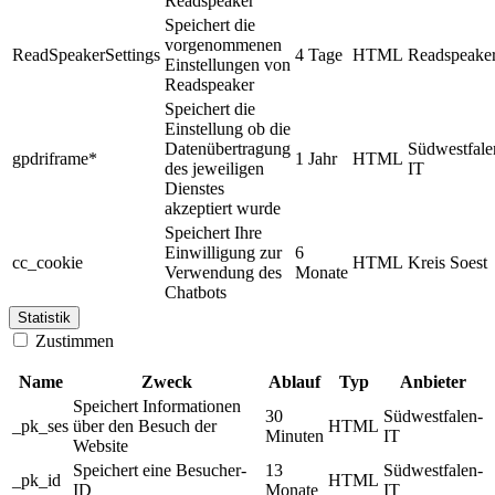
Readspeaker
Speichert die
vorgenommenen
ReadSpeakerSettings
4 Tage
HTML
Readspeake
Einstellungen von
Readspeaker
Speichert die
Einstellung ob die
Datenübertragung
Südwestfale
gpdriframe*
1 Jahr
HTML
des jeweiligen
IT
Dienstes
akzeptiert wurde
Speichert Ihre
Einwilligung zur
6
cc_cookie
HTML
Kreis Soest
Verwendung des
Monate
Chatbots
Statistik
Zustimmen
Name
Zweck
Ablauf
Typ
Anbieter
Speichert Informationen
30
Südwestfalen-
_pk_ses
über den Besuch der
HTML
Minuten
IT
Website
Speichert eine Besucher-
13
Südwestfalen-
_pk_id
HTML
ID
Monate
IT