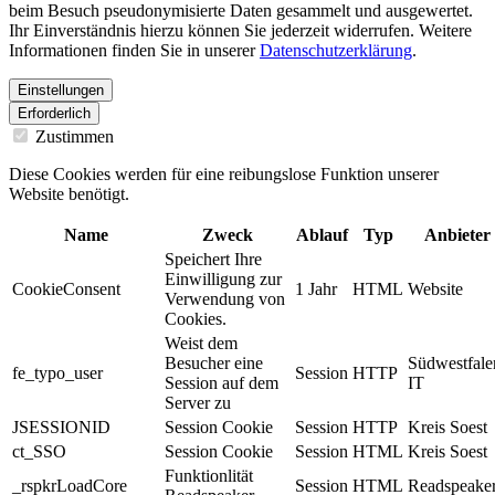
beim Besuch pseudonymisierte Daten gesammelt und ausgewertet.
Ihr Einverständnis hierzu können Sie jederzeit widerrufen. Weitere
Informationen finden Sie in unserer
Datenschutzerklärung
.
Einstellungen
Erforderlich
Zustimmen
Diese Cookies werden für eine reibungslose Funktion unserer
Website benötigt.
Name
Zweck
Ablauf
Typ
Anbieter
Speichert Ihre
Einwilligung zur
CookieConsent
1 Jahr
HTML
Website
Verwendung von
Cookies.
Weist dem
Besucher eine
Südwestfale
fe_typo_user
Session
HTTP
Session auf dem
IT
Server zu
JSESSIONID
Session Cookie
Session
HTTP
Kreis Soest
ct_SSO
Session Cookie
Session
HTML
Kreis Soest
Funktionlität
_rspkrLoadCore
Session
HTML
Readspeake