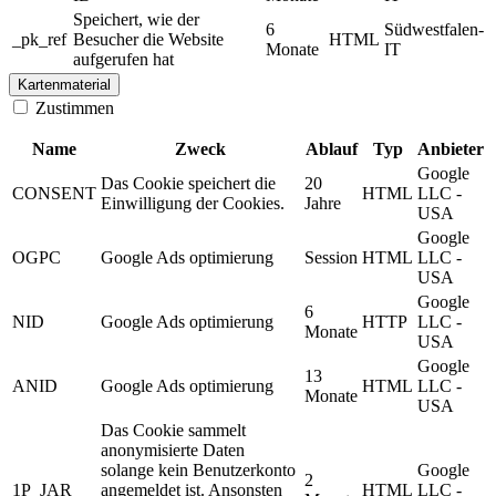
Speichert, wie der
6
Südwestfalen-
_pk_ref
Besucher die Website
HTML
Monate
IT
aufgerufen hat
Kartenmaterial
Zustimmen
Name
Zweck
Ablauf
Typ
Anbieter
Google
Das Cookie speichert die
20
CONSENT
HTML
LLC -
Einwilligung der Cookies.
Jahre
USA
Google
OGPC
Google Ads optimierung
Session
HTML
LLC -
USA
Google
6
NID
Google Ads optimierung
HTTP
LLC -
Monate
USA
Google
13
ANID
Google Ads optimierung
HTML
LLC -
Monate
USA
Das Cookie sammelt
anonymisierte Daten
solange kein Benutzerkonto
Google
2
1P_JAR
angemeldet ist. Ansonsten
HTML
LLC -